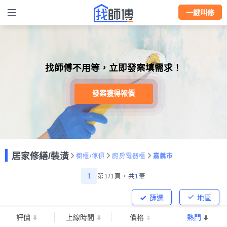
一鍵叫修
找師傅不用等，立即發案填需求！
發案獲得報價
居家修繕/裝潢
櫥櫃/傢俱
廚房電器櫃
嘉義市
1
第1/1頁，
共
1
筆
篩選
地區
評價
上線時間
價格
熱門