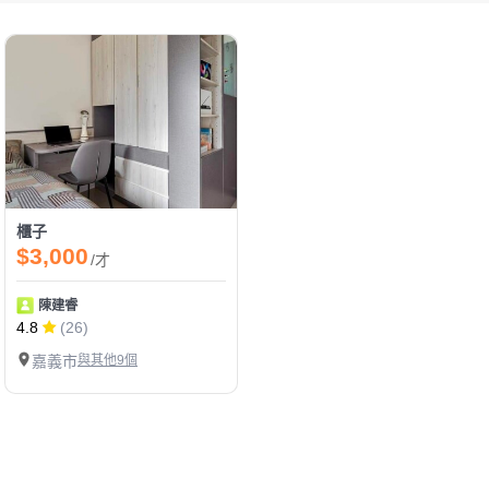
櫃子
$3,000
/才
陳建睿
4.8
(26)
嘉義市
與其他9個