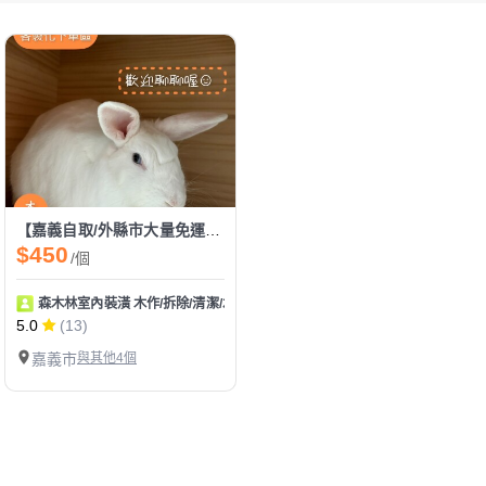
【嘉義自取/外縣市大量免運費】寵物碗架
$450
/個
森木林室內裝潢 木作/拆除/清潔/水電
5.0
(13)
嘉義市
與其他4個