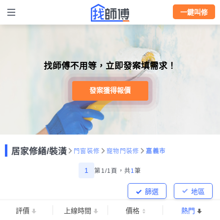
一鍵叫修
找師傅不用等，立即發案填需求！
發案獲得報價
居家修繕/裝潢
門窗裝修
寵物門裝修
嘉義市
1
第1/1頁，
共
1
筆
篩選
地區
評價
上線時間
價格
熱門