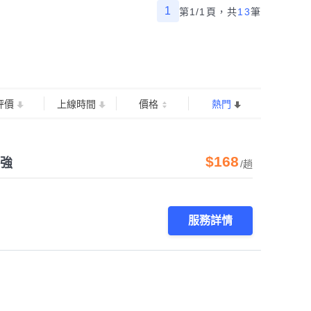
1
第1/1頁，
共
13
筆
評價
上線時間
價格
熱門
$168
補強
/趟
服務詳情