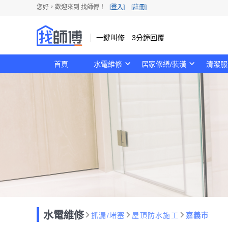
您好，歡迎來到 找師傅！
[登入]
[註冊]
一鍵叫修 3分鐘回覆
首頁
水電維修
居家修繕/裝潢
清潔服
水電維修
抓漏/堵塞
屋頂防水施工
嘉義市