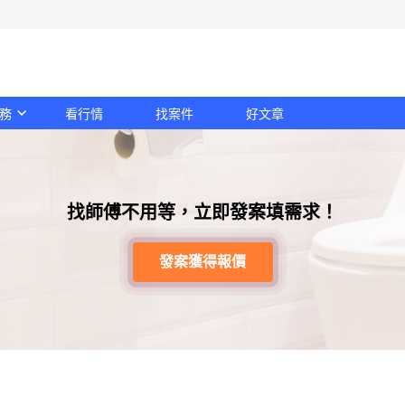
務
看行情
找案件
好文章
找師傅不用等，立即發案填需求！
發案獲得報價