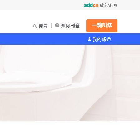
數字APP
一鍵叫修
如何刊登
搜尋
我的帳戶