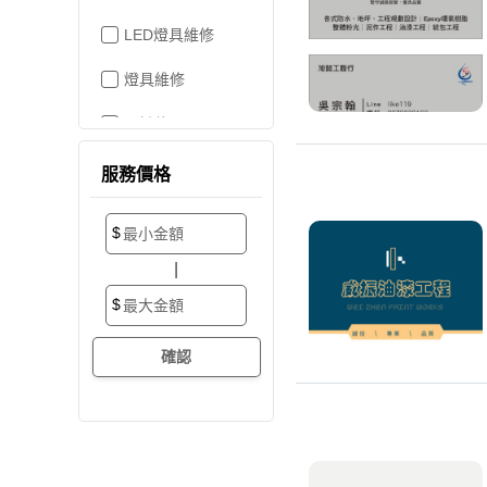
LED燈具維修
燈具維修
吊燈修理
家電維修
服務價格
洗衣機裝修
$
加壓/抽水馬達
|
抽水馬達
$
加壓馬達
開關/插座
電路配線
水管配置