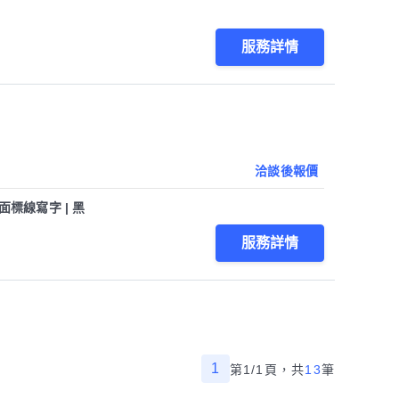
服務詳情
洽談後報價
面標線寫字 | 黑
服務詳情
1
第1/1頁，
共
13
筆