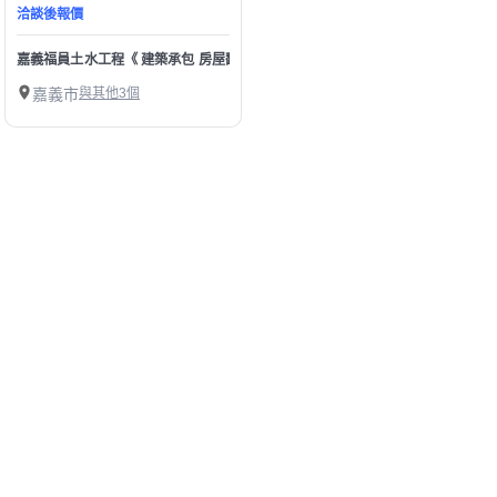
洽談後報價
嘉義福員土水工程《 建築承包 房屋翻新，浴室改建，磁磚，抿石子，防水抓漏》
嘉義市
與其他3個