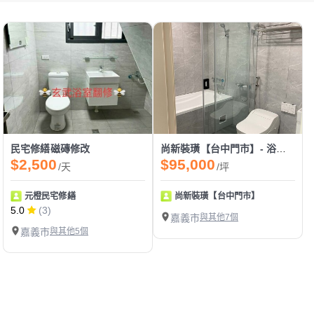
民宅修繕磁磚修改
尚新裝璜【台中門市】- 浴室翻新/打除/清運/泥作/貼磚/防水
$2,500
$95,000
/天
/坪
元橙民宅修繕
尚新裝璜【台中門市】
5.0
(3)
嘉義市
與其他7個
嘉義市
與其他5個