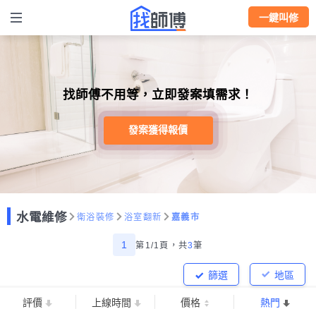
一鍵叫修
找師傅不用等，立即發案填需求！
發案獲得報價
水電維修
衛浴裝修
浴室翻新
嘉義市
1
第1/1頁，
共
3
筆
篩選
地區
評價
上線時間
價格
熱門