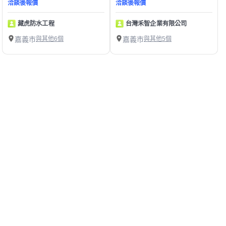
洽談後報價
洽談後報價
藏虎防水工程
台灣禾智企業有限公司
嘉義市
與其他6個
嘉義市
與其他5個