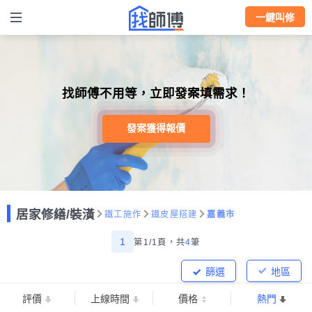
一鍵叫修
找師傅不用等，立即發案填需求！
發案獲得報價
居家修繕/裝潢
鐵工施作
鐵皮屋搭建
嘉義市
1
第1/1頁，
共
4
筆
篩選
地區
評價
上線時間
價格
熱門