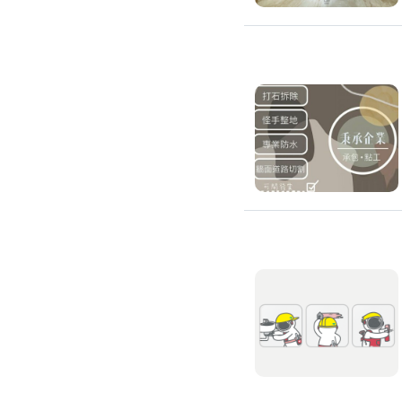
浴室油漆
壁紙施工
天花板壁紙施作
電視牆壁紙施作
文化石壁紙施作
大理石壁紙施作
清水模壁紙施作
門窗裝修
窗戶安裝維修
百葉窗裝修
鋁門窗裝修