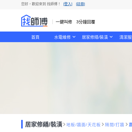
您好，歡迎來到 找師傅！
[登入]
[註冊]
一鍵叫修 3分鐘回覆
首頁
水電維修
居家修繕/裝潢
清潔服
居家修繕/裝潢
地板/牆面/天花板
隔間/打牆