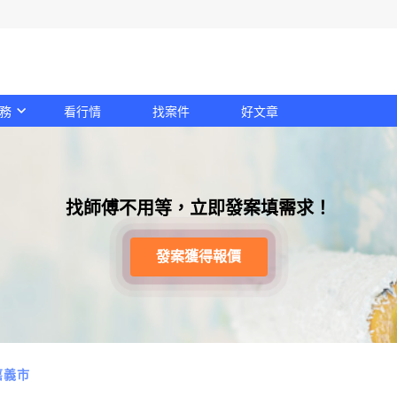
務
看行情
找案件
好文章
找師傅不用等，立即發案填需求！
發案獲得報價
嘉義市