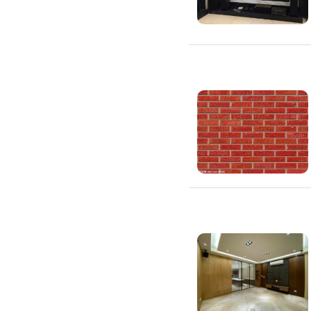
高架地板施工
輕鋼架/天花板
鑽孔/切割
泥作工程
木質裝潢
石材美容
噪音工程
油漆/壁紙
油漆粉刷
批土
房間油漆