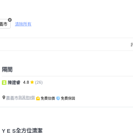
義市
清除所有
隔間
4.8
(26)
陳建睿
嘉義市
與其他9個
免費估價
免費保固
Y E S全方位清潔