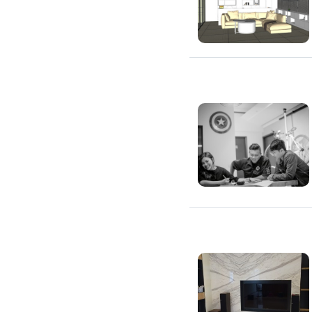
滲透硬化地坪
SPC石塑卡扣式地板
大理石地板裝潢
大理石工程
大理石維修
大理石地板清潔
水泥地板
防水地板
木地板打磨翻新
踢腳板施工
訂製地毯