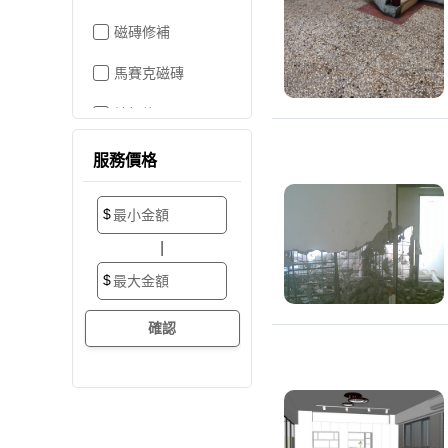
磁磚修補
馬賽克磁磚
地板施工
地板維修
服務價格
地板拋光打蠟
$
地板防滑施工
|
塑膠地板工程
$
實木地板
超耐磨地板
海島型木地板
卡扣式地板