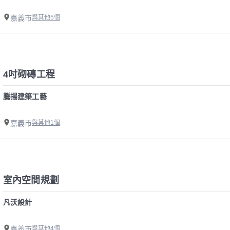
嘉義市
與其他5個
4吋砌磚工程
騰揚建築工藝
嘉義市
與其他1個
室內空間規劃
凡沃設計
嘉義市
與其他4個