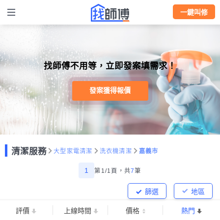
一鍵叫修
找師傅不用等，立即發案填需求！
發案獲得報價
清潔服務
大型家電清潔
洗衣機清潔
嘉義市
1
第1/1頁，
共
7
筆
篩選
地區
評價
上線時間
價格
熱門