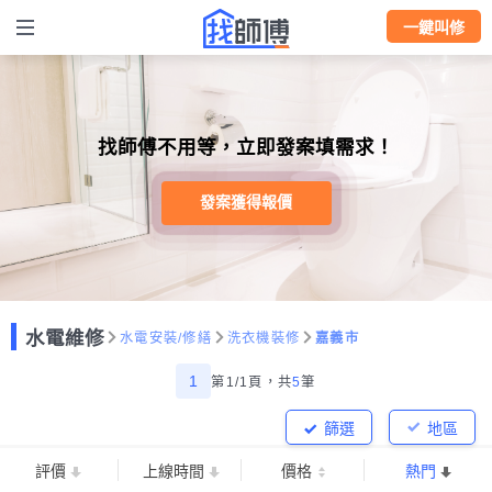
一鍵叫修
找師傅不用等，立即發案填需求！
發案獲得報價
水電維修
水電安裝/修繕
洗衣機裝修
嘉義市
1
第1/1頁，
共
5
筆
篩選
地區
評價
上線時間
價格
熱門