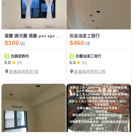
窗簾 調光簾 捲簾 pvc spc 各式地板 各國壁紙 輕鋼架
松金油漆工程行
$100
$450
/尺
/坪
佳晨家飾布
松馨油漆工程行
5.0
(9)
5.0
(6)
嘉義縣
與其他7個
嘉義縣
與其他12個