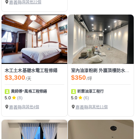
嘉義縣
與其他22個
木工土木基礎水電工程修繕
室內油漆粉刷 外牆頂樓防水施作
$3,300
$350
/天
/坪
黃師傅^風格工程修繕
昕霏油漆工程行
5.0
(8)
5.0
(6)
嘉義縣
與其他4個
嘉義縣
與其他11個