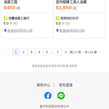
油漆工程
泥作砌磚工具人派遣
$450
$1,850
/坪
/天
松馨油漆工程行
好用功打石行
5.0
(6)
5.0
(5)
嘉義縣
與其他12個
嘉義縣
與其他52個
1
2
3
4
5
...
7
第1/7頁，
共
146
筆
精選嘉義縣鹿草鄉居家修繕/裝潢師傅
幫助中心
我有建議
數字科技股份有限公司