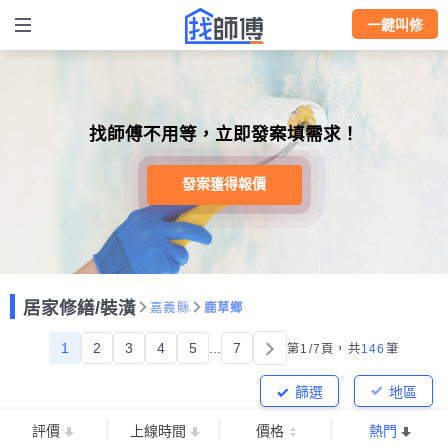
一鍵叫修
找師傅不用等，立即發案填需求！
發案獲得報價
居家修繕/裝潢
嘉義縣
鹿草鄉
1
2
3
4
5
...
7
第1/7頁，
共
146
筆
篩選
地區
評價
上線時間
價格
熱門