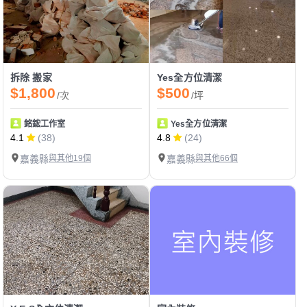
拆除 搬家
Yes全方位清潔
$1,800
$500
/次
/坪
銘鋐工作室
Yes全方位清潔
4.1
(38)
4.8
(24)
嘉義縣
與其他19個
嘉義縣
與其他66個