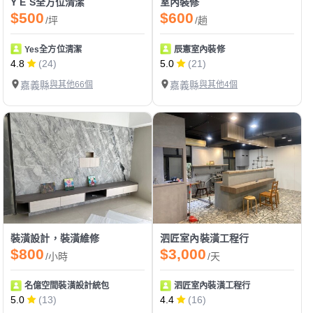
Y E S全方位清潔
室內裝修
$500
$600
/坪
/趟
Yes全方位清潔
辰憲室內裝修
4.8
(24)
5.0
(21)
嘉義縣
與其他66個
嘉義縣
與其他4個
裝潢設計，裝潢維修
泗匠室內裝潢工程行
$800
$3,000
/小時
/天
名億空間裝潢設計統包
泗匠室內裝潢工程行
5.0
(13)
4.4
(16)