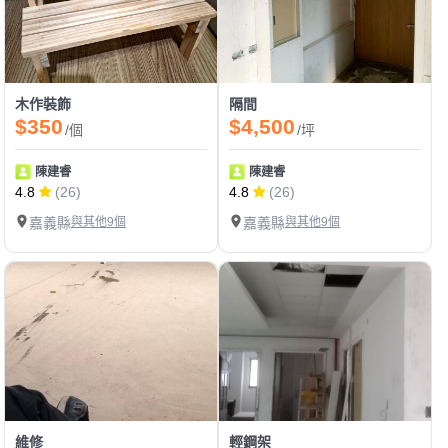
木作裝飾
隔間
$350
$4,500
/個
/坪
陳建睿
陳建睿
4.8
(26)
4.8
(26)
嘉義縣
與其他9個
嘉義縣
與其他9個
維修
輕鋼架