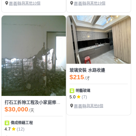
嘉義縣
與其他10個
嘉義縣
與其他19個
玻璃安裝 水路收邊
$215
/才
明藝玻璃
5.0
(7)
打石工拆除工程及小家庭修改拆除
嘉義縣
與其他8個
$30,000
/天
偉成修繕工程
4.7
(12)