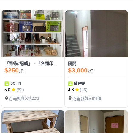
『開/裝/配鎖』、『各類印章製作』、『感應卡/遙控器拷貝』
隔間
$250
$3,000
/件
/坪
SO_IN
陳建睿
5.0
(62)
4.8
(26)
嘉義縣
與其他22個
嘉義縣
與其他9個