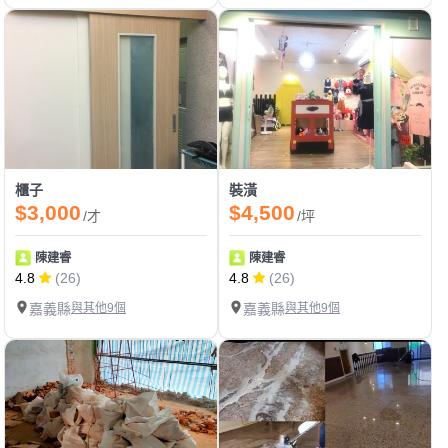
櫃子
裝潢
$3,000
$4,500
/才
/坪
陳建睿
陳建睿
4.8
(26)
4.8
(26)
嘉義縣
與其他9個
嘉義縣
與其他9個