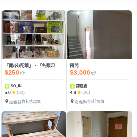
『開/裝/配鎖』、『各類印章製作』、『感應卡/遙控器拷貝』
隔間
$250
$3,000
/件
/坪
SO_IN
陳建睿
5.0
(62)
4.8
(26)
嘉義縣
與其他22個
嘉義縣
與其他9個