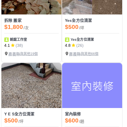
拆除 搬家
Yes全方位清潔
$1,800
$500
/次
/坪
銘鋐工作室
Yes全方位清潔
4.1
(38)
4.8
(26)
嘉義縣
與其他19個
嘉義縣
與其他66個
Y E S全方位清潔
室內裝修
$500
$600
/坪
/趟