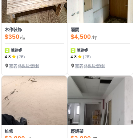
木作裝飾
隔間
$350
$4,500
/個
/坪
陳建睿
陳建睿
4.8
(26)
4.8
(26)
嘉義縣
與其他9個
嘉義縣
與其他9個
維修
輕鋼架