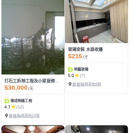
玻璃安裝 水路收邊
$215
/才
明藝玻璃
5.0
(7)
打石工拆除工程及小家庭修改拆除
嘉義縣
與其他8個
$30,000
/天
偉成修繕工程
4.7
(12)
嘉義縣
與其他22個