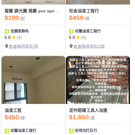
窗簾 調光簾 捲簾 pvc spc 各式地板 各國壁紙 輕鋼架
松金油漆工程行
$100
$450
/尺
/坪
佳晨家飾布
松馨油漆工程行
5.0
(9)
5.0
(6)
嘉義縣
與其他7個
嘉義縣
與其他12個
油漆工程
泥作砌磚工具人派遣
$450
$1,850
/坪
/天
松馨油漆工程行
好用功打石行