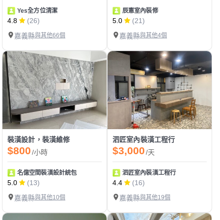
Yes全方位清潔
辰憲室內裝修
4.8
(26)
5.0
(21)
嘉義縣
與其他66個
嘉義縣
與其他4個
裝潢設計，裝潢維修
泗匠室內裝潢工程行
$800
$3,000
/小時
/天
名億空間裝潢設計統包
泗匠室內裝潢工程行
5.0
(13)
4.4
(16)
嘉義縣
與其他10個
嘉義縣
與其他19個