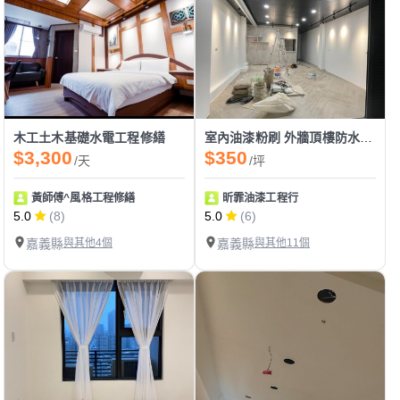
木工土木基礎水電工程修繕
室內油漆粉刷 外牆頂樓防水施作
$3,300
$350
/天
/坪
黃師傅^風格工程修繕
昕霏油漆工程行
5.0
(8)
5.0
(6)
嘉義縣
與其他4個
嘉義縣
與其他11個