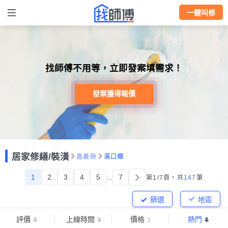
一鍵叫修
找師傅不用等，立即發案填需求！
發案獲得報價
居家修繕/裝潢
嘉義縣
溪口鄉
1
2
3
4
5
...
7
第1/7頁，
共
147
筆
篩選
地區
評價
上線時間
價格
熱門