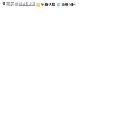
嘉義縣
與其他4個
免費估價
免費保固
精選嘉義縣義竹鄉大型傢俱回收師傅
業主專區
師傅專區
如何叫修
找案件