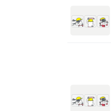
除蟲、除塵蟎
除塵蟎
除螞蟻
除蟑螂
除跳蚤
白蟻防治
滅鼠公司
除甲醛公司
搬家/回收
搬家公司
搬運家具