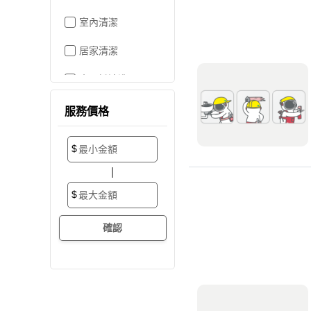
室內清潔
居家清潔
水晶燈清洗
空屋打掃
服務價格
居家收納
$
搬家/裝潢後清潔
|
大掃除
$
辦公室清潔
裝潢細清
外牆清潔
招牌清潔