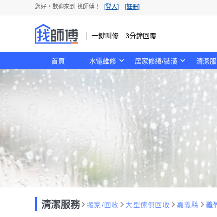
您好，歡迎來到 找師傅！
[登入]
[註冊]
一鍵叫修 3分鐘回覆
首頁
水電維修
居家修繕/裝潢
清潔服
清潔服務
搬家/回收
大型傢俱回收
嘉義縣
義