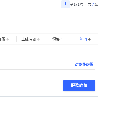
1
第1/1頁，
共
7
筆
評價
上線時間
價格
熱門
洽談後報價
服務詳情