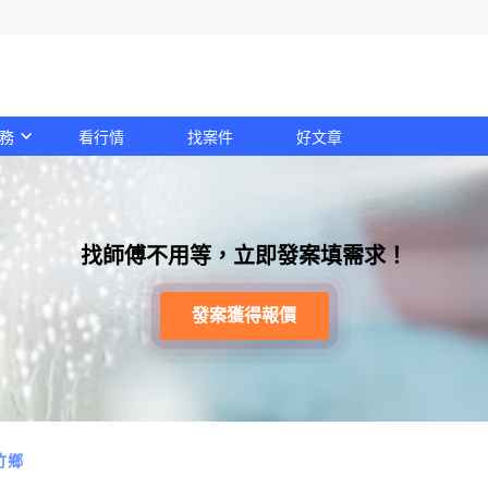
務
看行情
找案件
好文章
找師傅不用等，立即發案填需求！
發案獲得報價
竹鄉