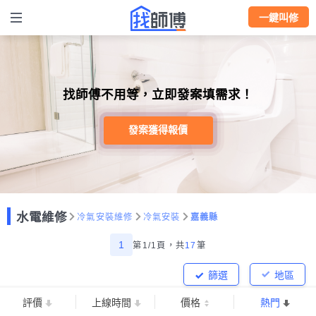
一鍵叫修
找師傅不用等，立即發案填需求！
發案獲得報價
水電維修
冷氣安裝維修
冷氣安裝
嘉義縣
1
第1/1頁，
共
17
筆
篩選
地區
評價
上線時間
價格
熱門