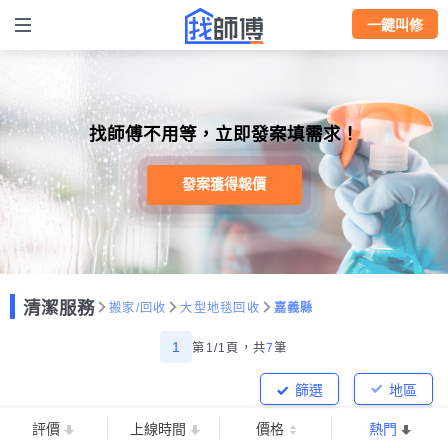
一鍵叫修
找師傅不用等，立即發案填需求！
發案獲得報價
清潔服務
搬家/回收
大型地毯回收
嘉義縣
1
第1/1頁，
共
7
筆
篩選
地區
評價
上線時間
價格
熱門