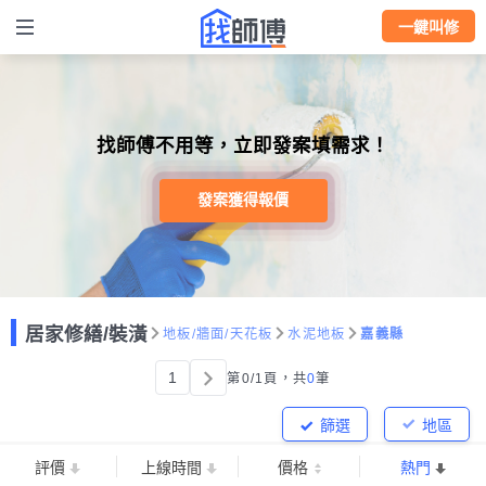
一鍵叫修
找師傅不用等，立即發案填需求！
發案獲得報價
居家修繕/裝潢
地板/牆面/天花板
水泥地板
嘉義縣
1
第0/1頁，
共
0
筆
篩選
地區
評價
上線時間
價格
熱門