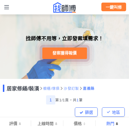
一鍵叫修
找師傅不用等，立即發案填需求！
發案獲得報價
居家修繕/裝潢
櫥櫃/傢俱
沙發訂製
嘉義縣
1
第1/1頁，
共
1
筆
篩選
地區
評價
上線時間
價格
熱門