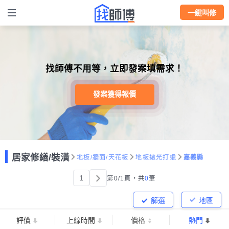
一鍵叫修
找師傅不用等，立即發案填需求！
發案獲得報價
居家修繕/裝潢
地板/牆面/天花板
地板拋光打蠟
嘉義縣
1
第0/1頁，
共
0
筆
篩選
地區
評價
上線時間
價格
熱門