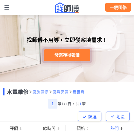
一鍵叫修
找師傅不用等，立即發案填需求！
發案獲得報價
水電維修
廚房裝修
廚具安裝
嘉義縣
1
第1/1頁，
共
1
筆
篩選
地區
評價
上線時間
價格
熱門