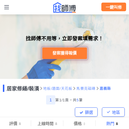
一鍵叫修
找師傅不用等，立即發案填需求！
發案獲得報價
居家修繕/裝潢
地板/牆面/天花板
馬賽克磁磚
嘉義縣
1
第1/1頁，
共
5
筆
篩選
地區
評價
上線時間
價格
熱門