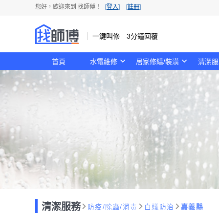
您好，歡迎來到 找師傅！
[登入]
[註冊]
一鍵叫修 3分鐘回覆
首頁
水電維修
居家修繕/裝潢
清潔服
清潔服務
防疫/除蟲/消毒
白蟻防治
嘉義縣