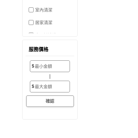
室內清潔
居家清潔
水晶燈清洗
空屋打掃
服務價格
居家收納
$
搬家/裝潢後清潔
|
大掃除
$
辦公室清潔
裝潢細清
外牆清潔
招牌清潔