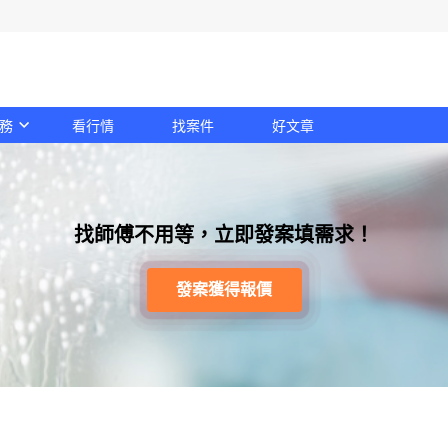
務
看行情
找案件
好文章
找師傅不用等，立即發案填需求！
發案獲得報價