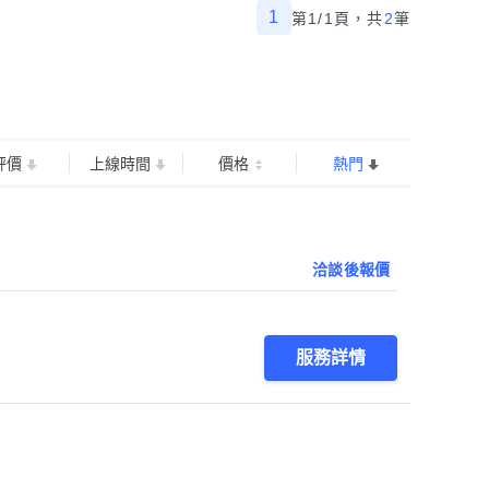
1
第1/1頁，
共
2
筆
評價
上線時間
價格
熱門
洽談後報價
服務詳情