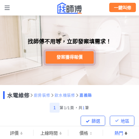
一鍵叫修
找師傅不用等，立即發案填需求！
發案獲得報價
水電維修
廚房裝修
飲水機裝修
嘉義縣
1
第1/1頁，
共
1
筆
篩選
地區
評價
上線時間
價格
熱門