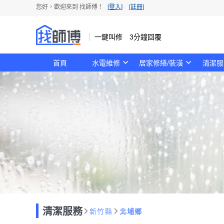
您好，歡迎來到 找師傅！
[登入]
[註冊]
一鍵叫修 3分鐘回覆
首頁
水電維修
居家修繕/裝潢
清潔服
清潔服務
新竹縣
北埔鄉