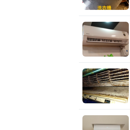
搬運冰箱
搬運床墊
搬運鋼琴
搬家清潔
自助搬家
代收垃圾
大型垃圾回收
大型傢俱回收
大型地毯回收
冰箱回收