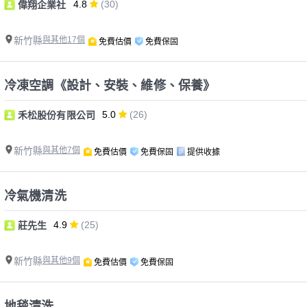
4.8
(30)
偉翔企業社
新竹縣
與其他17個
免費估價
免費保固
冷凍空調《設計、安裝、維修、保養》
5.0
(26)
禾松股份有限公司
新竹縣
與其他7個
免費估價
免費保固
提供收據
冷氣機清洗
4.9
(25)
莊先生
新竹縣
與其他9個
免費估價
免費保固
地毯清洗