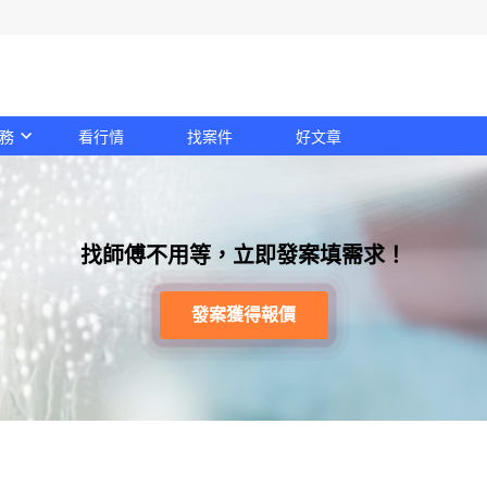
務
看行情
找案件
好文章
找師傅不用等，立即發案填需求！
發案獲得報價