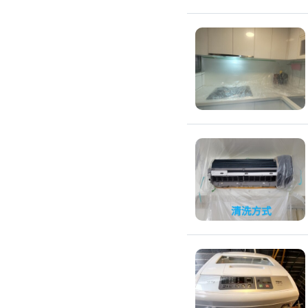
除蟲、除塵蟎
除塵蟎
除螞蟻
除蟑螂
除跳蚤
白蟻防治
滅鼠公司
除甲醛公司
搬家/回收
搬家公司
搬運家具