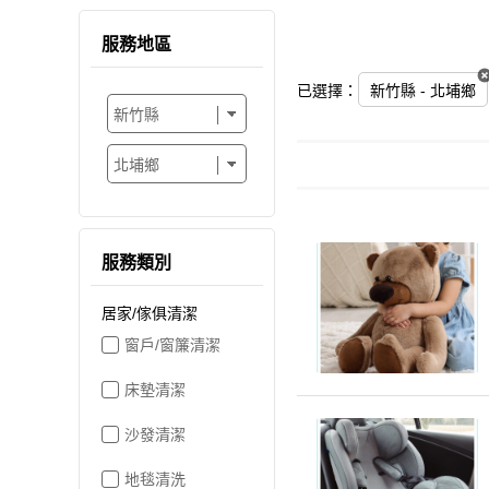
服務地區
已選擇：
新竹縣 - 北埔鄉
服務類別
居家/傢俱清潔
窗戶/窗簾清潔
床墊清潔
沙發清潔
地毯清洗