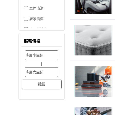
室內清潔
居家清潔
水晶燈清洗
空屋打掃
服務價格
居家收納
$
搬家/裝潢後清潔
|
大掃除
$
辦公室清潔
裝潢細清
外牆清潔
招牌清潔