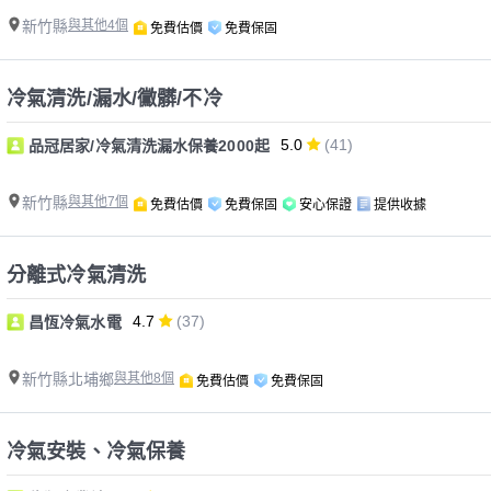
新竹縣
與其他4個
免費估價
免費保固
冷氣清洗/漏水/黴髒/不冷
5.0
(41)
品冠居家/冷氣清洗漏水保養2000起
新竹縣
與其他7個
免費估價
免費保固
安心保證
提供收據
分離式冷氣清洗
4.7
(37)
昌恆冷氣水電
新竹縣北埔鄉
與其他8個
免費估價
免費保固
冷氣安裝、冷氣保養