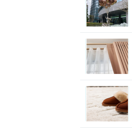
環保工程
廚房/衛浴清潔
廚房清潔
流理臺清潔
馬桶清潔
浴缸清潔
磁磚牆面清潔
排油煙機清潔
水管清潔
大型家電清潔
冷氣清洗