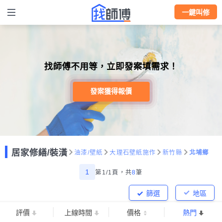
一鍵叫修
找師傅不用等，立即發案填需求！
發案獲得報價
居家修繕/裝潢
油漆/壁紙
大理石壁紙施作
新竹縣
北埔鄉
1
第1/1頁，
共
8
筆
篩選
地區
評價
上線時間
價格
熱門