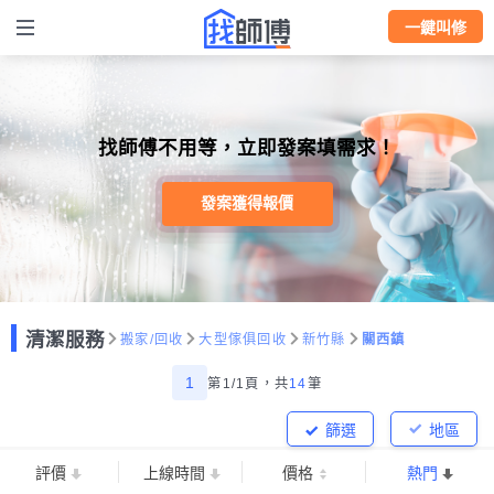
一鍵叫修
找師傅不用等，立即發案填需求！
發案獲得報價
清潔服務
搬家/回收
大型傢俱回收
新竹縣
關西鎮
1
第1/1頁，
共
14
筆
篩選
地區
評價
上線時間
價格
熱門