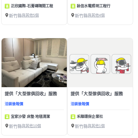
正欣國際-石膏磚隔間工程
詠信水電照明工程行
新竹縣
與其他5個
新竹縣
與其他4個
提供「大型傢俱回收」服務
提供「大型傢俱回收」服務
洽談後報價
洽談後報價
宜家沙發 床墊 地毯清潔
禾順環保企業社
新竹縣
與其他10個
新竹縣
與其他1個