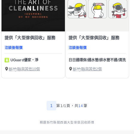
提供「大型傢俱回收」服務
提供「大型傢俱回收」服務
洽談後報價
洽談後報價
UGuard優家・淨
日日通環保/通水管/排水管不通/清洗水管/
新竹縣
與其他10個
新竹縣
與其他2個
1
第1/1頁，
共
14
筆
精選新竹縣關西鎮大型傢俱回收師傅