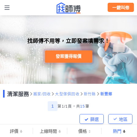
一鍵叫修
找師傅不用等，立即發案填需求！
發案獲得報價
清潔服務
搬家/回收
大型傢俱回收
新竹縣
新豐鄉
1
第1/1頁，
共
15
筆
篩選
地區
評價
上線時間
價格
熱門