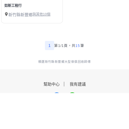
如新工程行
新竹縣新豐鄉
與其他10個
1
第1/1頁，
共
15
筆
精選新竹縣新豐鄉大型傢俱回收師傅
幫助中心
我有建議
數字科技股份有限公司
Copyright © 2025 by Addcn Technology Co., Ltd. All Rights reserved
鄧白氏