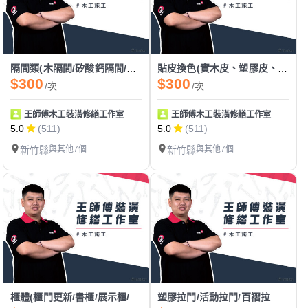
隔間類(木隔間/矽酸鈣隔間/拉門隔間)
貼皮換色(實木皮、塑膠皮、美耐板、密迪板、塑鋁板)
$300
$300
/次
/次
王師傅木工裝潢修繕工作室
王師傅木工裝潢修繕工作室
5.0
(511)
5.0
(511)
新竹縣
與其他7個
新竹縣
與其他7個
櫃體(櫃門更新/書櫃/展示櫃/上櫃/書桌/吊櫃/收納櫃/衣櫃/矮櫃)
塑膠拉門/活動拉門/百褶拉門/pvc拉門