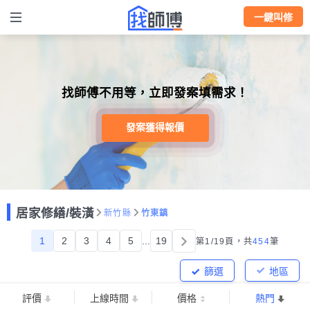
一鍵叫修
找師傅不用等，立即發案填需求！
發案獲得報價
居家修繕/裝潢
新竹縣
竹東鎮
1
2
3
4
5
...
19
第1/19頁，
共
454
筆
篩選
地區
評價
上線時間
價格
熱門