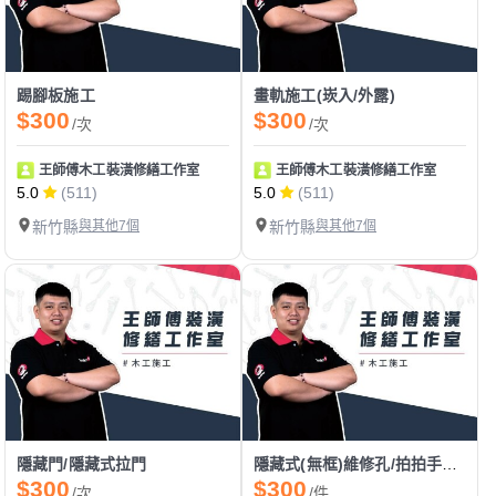
踢腳板施工
畫軌施工(崁入/外露)
$300
$300
/次
/次
王師傅木工裝潢修繕工作室
王師傅木工裝潢修繕工作室
5.0
(511)
5.0
(511)
新竹縣
與其他7個
新竹縣
與其他7個
隱藏門/隱藏式拉門
隱藏式(無框)維修孔/拍拍手門/電箱門
$300
$300
/次
/件