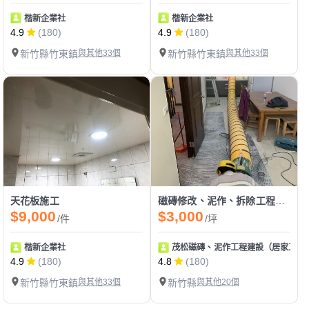
楷新企業社
楷新企業社
4.9
(180)
4.9
(180)
新竹縣竹東鎮
與其他33個
新竹縣竹東鎮
與其他33個
天花板施工
磁磚修改、泥作、拆除工程、油漆工程
$9,000
$3,000
/件
/坪
楷新企業社
茂松磁磚、泥作工程建設（居家工程
4.9
(180)
4.8
(180)
新竹縣竹東鎮
與其他33個
新竹縣
與其他20個