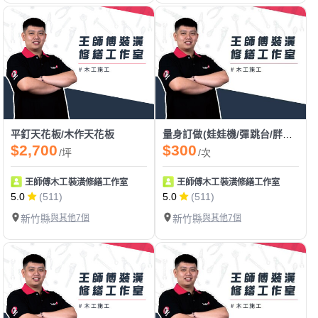
平釘天花板/木作天花板
量身訂做(娃娃機/彈跳台/胖卡/餐車)
$2,700
$300
/坪
/次
王師傅木工裝潢修繕工作室
王師傅木工裝潢修繕工作室
5.0
(511)
5.0
(511)
新竹縣
與其他7個
新竹縣
與其他7個