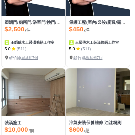
塑鋼門/廁所門/浴室門/換門/裝門/門片安裝
保護工程(室內/公設/廚具/衛浴設備/門框/大門/新建案/舊翻新)
$2,500
$450
/件
/坪
王師傅木工裝潢修繕工作室
王師傅木工裝潢修繕工作室
5.0
(511)
5.0
(511)
新竹縣
與其他7個
新竹縣
與其他7個
裝潢施工
冷氣安裝保養維修 油漆粉刷 系統櫃組裝設計
$10,000
$600
/個
/趟