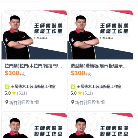
拉門類(拉門/木拉門/推拉門/塑膠拉門/穀倉門/拉門軌道/漂浮門)
造型類(溝槽板/展示板/展示架/格柵/玄關)
$300
$300
/次
/次
王師傅木工裝潢修繕工作室
王師傅木工裝潢修繕工作室
5.0
(511)
5.0
(511)
新竹縣
與其他7個
新竹縣
與其他7個