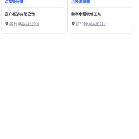
洽談後報價
洽談後報價
嘉升衛浴有限公司
興亭水電宅修工坊
新竹縣
與其他9個
新竹縣
與其他1個