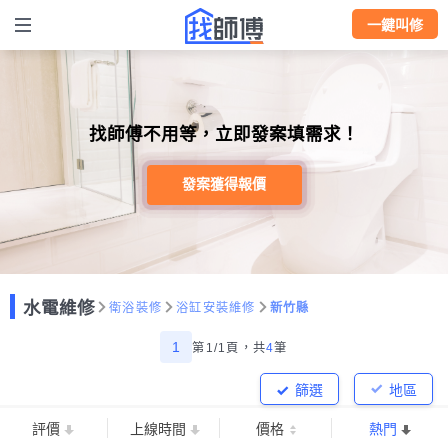
一鍵叫修
找師傅不用等，立即發案填需求！
發案獲得報價
水電維修
衛浴裝修
浴缸安裝維修
新竹縣
1
第1/1頁，
共
4
筆
篩選
地區
評價
上線時間
價格
熱門