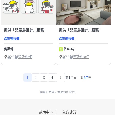
提供「兒童房設計」服務
提供「兒童房設計」服務
洽談後報價
洽談後報價
吳師傅
許Ruby
新竹縣
與其他2個
新竹縣
與其他10個
1
2
3
4
第1/4頁，
共
87
筆
精選新竹縣兒童房設計師傅
幫助中心
我有建議