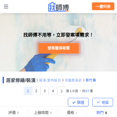
一鍵叫修
找師傅不用等，立即發案填需求！
發案獲得報價
居家修繕/裝潢
裝潢/室內設計
兒童房設計
新竹縣
1
2
3
4
第1/4頁，
共
87
筆
篩選
地區
評價
上線時間
價格
熱門