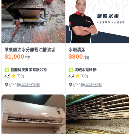
某餐廳油水分離截油槽油垢清理改配Y型管清潔口/法蘭片以利日後拆管通管清洗水管髒污油垢
水塔清潔
$1,000
$800
/次
/個
磐龍科技實業有限公司
明皓水電維修
4.9
(59)
4.4
(60)
新竹縣
與其他70個
新竹縣
與其他2個