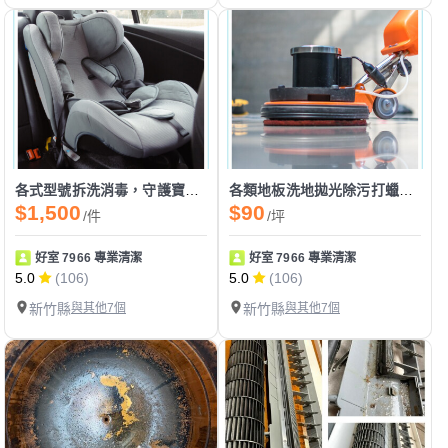
各式型號拆洗消毒，守護寶寶安全健康成長
各類地板洗地拋光除污打蠟，恢復地面亮麗保護層
$1,500
$90
/件
/坪
好室 7966 專業清潔
好室 7966 專業清潔
5.0
(106)
5.0
(106)
新竹縣
與其他7個
新竹縣
與其他7個