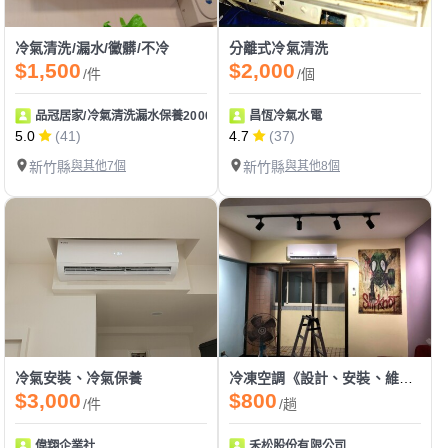
冷氣清洗/漏水/黴髒/不冷
分離式冷氣清洗
$1,500
$2,000
/件
/個
品冠居家/冷氣清洗漏水保養2000起
昌恆冷氣水電
5.0
(41)
4.7
(37)
新竹縣
與其他7個
新竹縣
與其他8個
冷氣安裝、冷氣保養
冷凍空調《設計、安裝、維修、保養》
$3,000
$800
/件
/趟
偉翔企業社
禾松股份有限公司