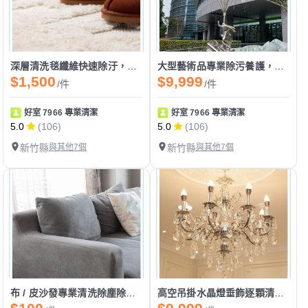
深層清洗毯纖維快速除汙，瞬間回收汙水塵埃汙垢
大型藝術品專業除污養護，維護藝術原貌與價值
$1,500
$9,999
/件
/件
好室 7966 專業清潔
好室 7966 專業清潔
5.0
(106)
5.0
(106)
新竹縣
與其他7個
新竹縣
與其他7個
布 / 皮沙發專業清洗除塵除汙，還您潔淨舒適的居家環境
高空吊掛水晶燈垂飾逐顆清洗，恢復燈飾晶瑩璀璨光彩