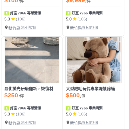
$100
$9,999
/件
/件
好室 7966 專業清潔
好室 7966 專業清潔
5.0
(106)
5.0
(106)
新竹縣
與其他7個
新竹縣
與其他7個
晶化拋光研磨翻新，恢復材質原有平整光澤度
大型絨毛玩偶專業洗護除蟎殺菌，蓬鬆手感潔淨如新
$250
$500
/坪
/個
好室 7966 專業清潔
好室 7966 專業清潔
5.0
(106)
5.0
(106)
新竹縣
與其他7個
新竹縣
與其他7個