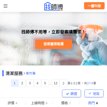
一鍵叫修
找師傅不用等，立即發案填需求！
發案獲得報價
清潔服務
新竹縣
1
2
3
4
5
...
12
第1/12頁，
共
274
筆
篩選
地區
評價
上線時間
價格
熱門