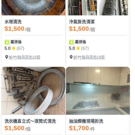
水塔清洗
冷氣掛洗清潔
$1,500
$1,500
/個
/個
戴啓倫
戴啓倫
5.0
(67)
5.0
(67)
新竹縣
與其他18個
新竹縣
與其他18個
洗衣機直立式～滾筒式清洗
抽油煙機現場拆洗
$1,500
$1,700
/個
/件