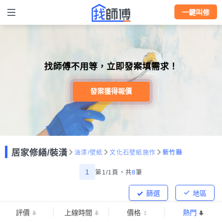
一鍵叫修
找師傅不用等，立即發案填需求！
發案獲得報價
居家修繕/裝潢
油漆/壁紙
文化石壁紙施作
新竹縣
1
第1/1頁，
共
8
筆
篩選
地區
評價
上線時間
價格
熱門