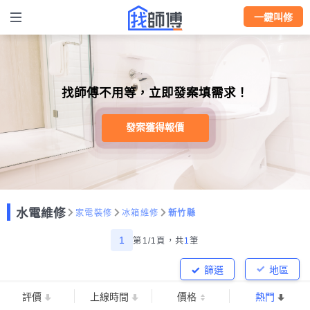
一鍵叫修
找師傅不用等，立即發案填需求！
發案獲得報價
水電維修
家電裝修
冰箱維修
新竹縣
1
第1/1頁，
共
1
筆
篩選
地區
評價
上線時間
價格
熱門