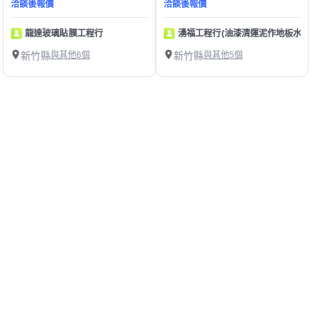
洽談後報價
洽談後報價
龍達玻璃貼膜工程行
湧福工程行(油漆清運泥作地板水電壁
新竹縣
與其他6個
新竹縣
與其他5個