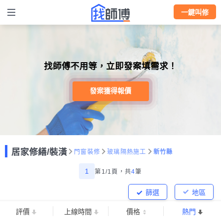
一鍵叫修
找師傅不用等，立即發案填需求！
發案獲得報價
居家修繕/裝潢
門窗裝修
玻璃隔熱施工
新竹縣
1
第1/1頁，
共
4
筆
篩選
地區
評價
上線時間
價格
熱門