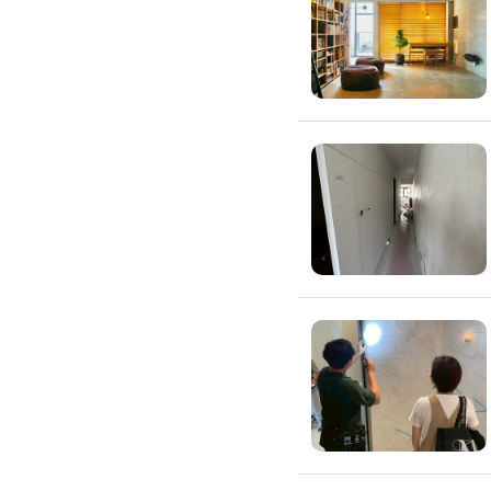
滲透硬化地坪
SPC石塑卡扣式地板
大理石地板裝潢
大理石工程
大理石維修
大理石地板清潔
水泥地板
防水地板
木地板打磨翻新
踢腳板施工
訂製地毯