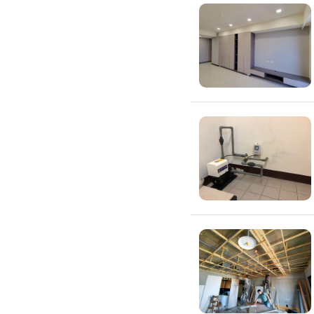
高架地板施工
輕鋼架/天花板
鑽孔/切割
泥作工程
木質裝潢
石材美容
噪音工程
油漆/壁紙
油漆粉刷
批土
房間油漆