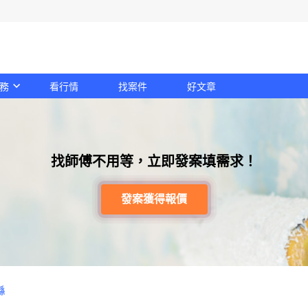
務
看行情
找案件
好文章
找師傅不用等，立即發案填需求！
發案獲得報價
縣