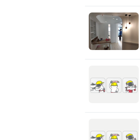
浴室油漆
壁紙施工
天花板壁紙施作
電視牆壁紙施作
文化石壁紙施作
大理石壁紙施作
清水模壁紙施作
門窗裝修
窗戶安裝維修
百葉窗裝修
鋁門窗裝修