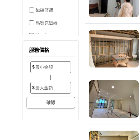
磁磚修補
馬賽克磁磚
地板施工
地板維修
服務價格
地板拋光打蠟
$
地板防滑施工
|
塑膠地板工程
$
實木地板
超耐磨地板
海島型木地板
卡扣式地板