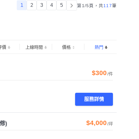
1
2
3
4
5
第1/5頁，
共
117
筆
評價
上線時間
價格
熱門
$300
/件
服務詳情
$4,000
修)
/坪