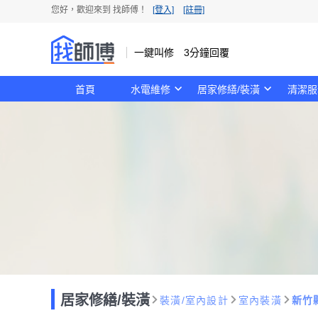
您好，歡迎來到 找師傅！
[登入]
[註冊]
一鍵叫修 3分鐘回覆
首頁
水電維修
居家修繕/裝潢
清潔服
居家修繕/裝潢
裝潢/室內設計
室內裝潢
新竹