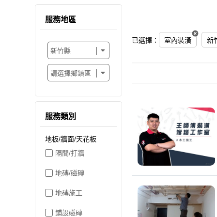
服務地區
已選擇：
室內裝潢
新
服務類別
地板/牆面/天花板
隔間/打牆
地磚/磁磚
地磚施工
鋪設磁磚