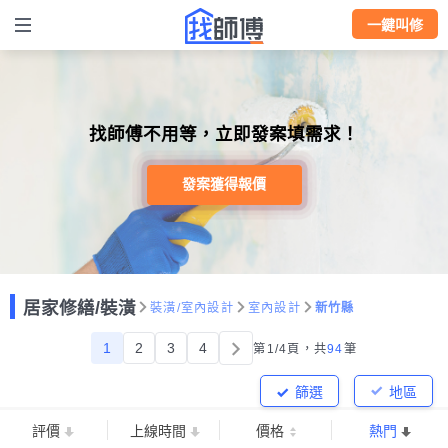
一鍵叫修
找師傅不用等，立即發案填需求！
發案獲得報價
居家修繕/裝潢
裝潢/室內設計
室內設計
新竹縣
1
2
3
4
第1/4頁，
共
94
筆
篩選
地區
評價
上線時間
價格
熱門