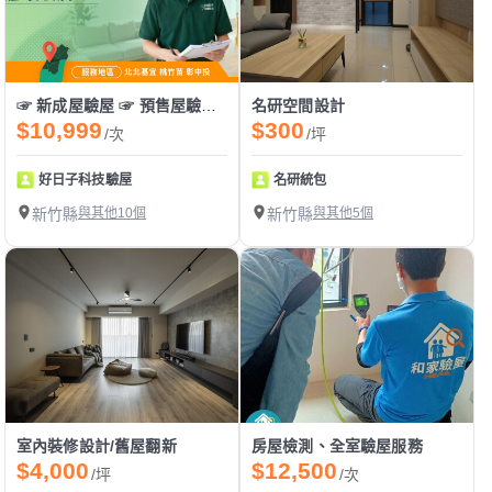
☞ 新成屋驗屋 ☞ 預售屋驗屋 ☞ 中古屋驗屋 ☞ 二手屋驗屋
名研空間設計
$10,999
$300
/次
/坪
好日子科技驗屋
名研統包
新竹縣
與其他10個
新竹縣
與其他5個
室內裝修設計/舊屋翻新
房屋檢測、全室驗屋服務
$4,000
$12,500
/坪
/次