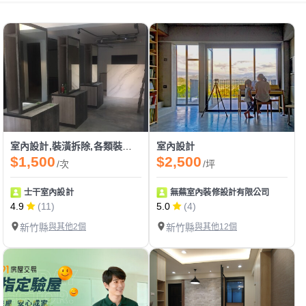
室內設計,裝潢拆除,各類裝潢施工
室內設計
$1,500
$2,500
/次
/坪
士干室內設計
無蕪室內裝修設計有限公司
4.9
(11)
5.0
(4)
新竹縣
與其他2個
新竹縣
與其他12個