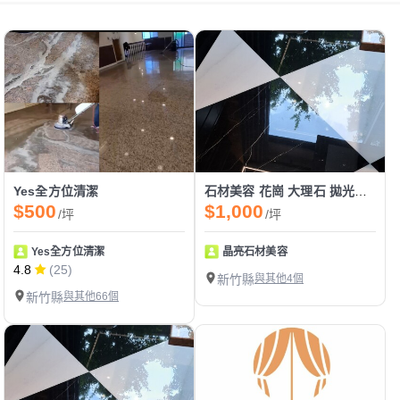
Yes全方位清潔
石材美容 花崗 大理石 拋光磚 磁磚
$500
$1,000
/坪
/坪
Yes全方位清潔
晶亮石材美容
4.8
(25)
新竹縣
與其他4個
新竹縣
與其他66個