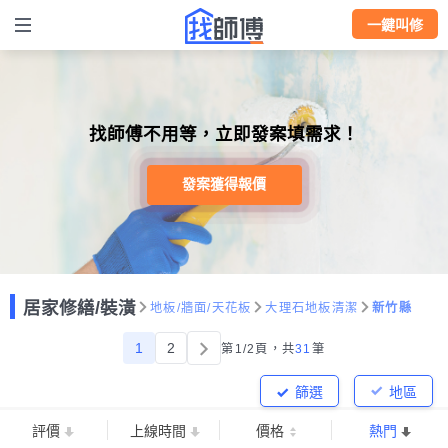
一鍵叫修
找師傅不用等，立即發案填需求！
發案獲得報價
居家修繕/裝潢
地板/牆面/天花板
大理石地板清潔
新竹縣
1
2
第1/2頁，
共
31
筆
篩選
地區
評價
上線時間
價格
熱門