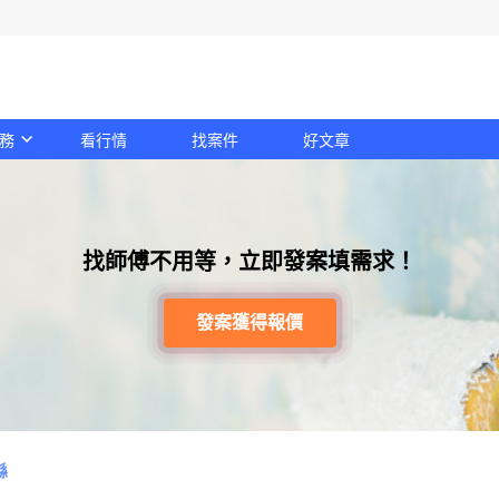
務
看行情
找案件
好文章
找師傅不用等，立即發案填需求！
發案獲得報價
縣