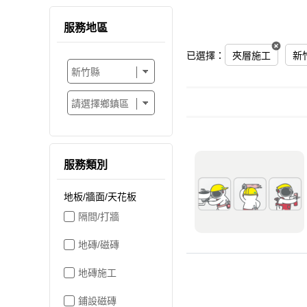
服務地區
已選擇：
夾層施工
新
服務類別
地板/牆面/天花板
隔間/打牆
地磚/磁磚
地磚施工
鋪設磁磚