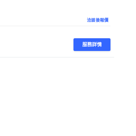
洽談後報價
服務詳情
1
第1/1頁，
共
9
筆