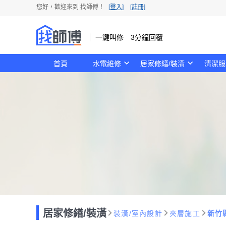
您好，歡迎來到 找師傅！
[登入]
[註冊]
一鍵叫修 3分鐘回覆
首頁
水電維修
居家修繕/裝潢
清潔服
居家修繕/裝潢
裝潢/室內設計
夾層施工
新竹