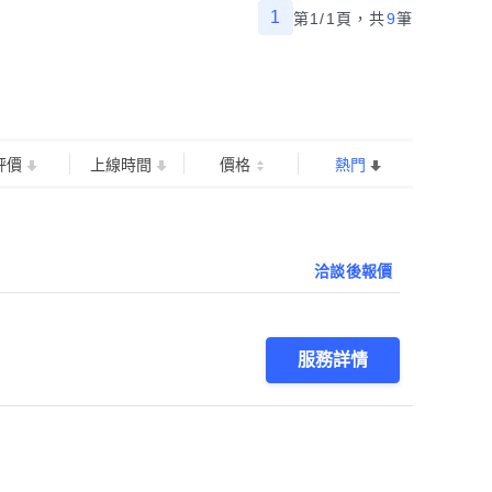
1
第1/1頁，
共
9
筆
評價
上線時間
價格
熱門
洽談後報價
服務詳情