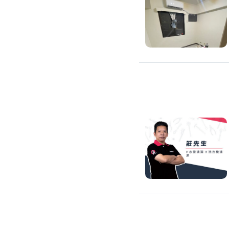
浴室油漆
壁紙施工
天花板壁紙施作
電視牆壁紙施作
文化石壁紙施作
大理石壁紙施作
清水模壁紙施作
門窗裝修
窗戶安裝維修
百葉窗裝修
鋁門窗裝修