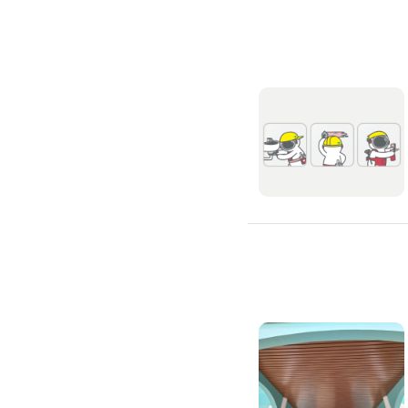
滲透硬化地坪
SPC石塑卡扣式地板
大理石地板裝潢
大理石工程
大理石維修
大理石地板清潔
水泥地板
防水地板
木地板打磨翻新
踢腳板施工
訂製地毯