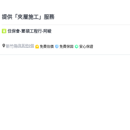
提供「夾層施工」服務
住保會-壐碩工程行-阿峻
新竹縣
與其他9個
免費估價
免費保固
安心保證
精選新竹縣夾層施工師傅