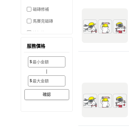
磁磚修補
馬賽克磁磚
地板施工
地板維修
服務價格
地板拋光打蠟
$
地板防滑施工
|
塑膠地板工程
$
實木地板
超耐磨地板
海島型木地板
卡扣式地板