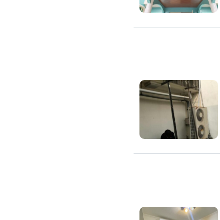
高架地板施工
輕鋼架/天花板
鑽孔/切割
泥作工程
木質裝潢
石材美容
噪音工程
油漆/壁紙
油漆粉刷
批土
房間油漆