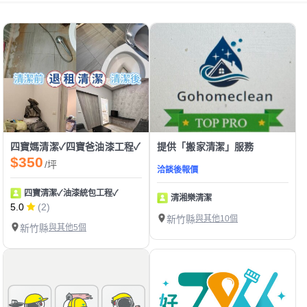
四寶媽清潔✓四寶爸油漆工程✓
提供「搬家清潔」服務
$350
/坪
洽談後報價
四寶清潔✓油漆統包工程✓
清湘樂清潔
5.0
(2)
新竹縣
與其他10個
新竹縣
與其他5個