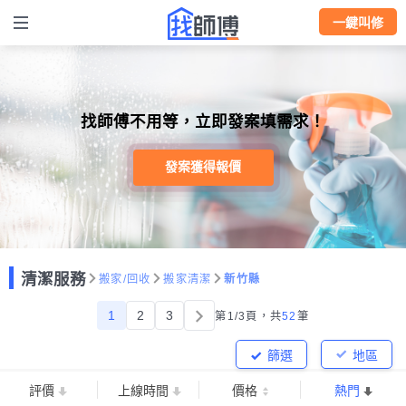
一鍵叫修
找師傅不用等，立即發案填需求！
發案獲得報價
清潔服務
搬家/回收
搬家清潔
新竹縣
1
2
3
第1/3頁，
共
52
筆
篩選
地區
評價
上線時間
價格
熱門