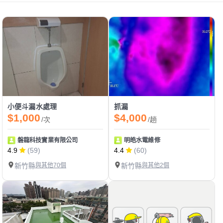
小便斗漏水處理
抓漏
$1,000
$4,000
/次
/趟
磐龍科技實業有限公司
明皓水電維修
4.9
(59)
4.4
(60)
新竹縣
與其他70個
新竹縣
與其他2個