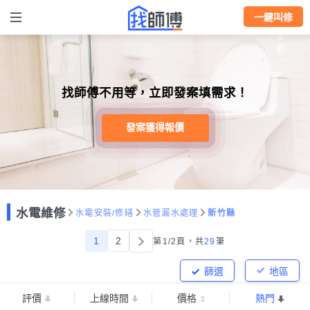
一鍵叫修
找師傅不用等，立即發案填需求！
發案獲得報價
水電維修
水電安裝/修繕
水管漏水處理
新竹縣
1
2
第1/2頁，
共
29
筆
篩選
地區
評價
上線時間
價格
熱門