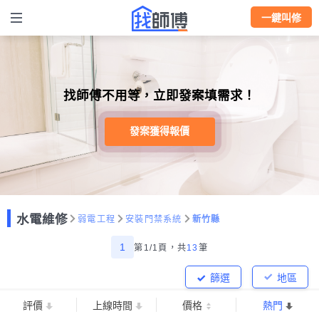
一鍵叫修
找師傅不用等，立即發案填需求！
發案獲得報價
水電維修
弱電工程
安裝門禁系統
新竹縣
1
第1/1頁，
共
13
筆
篩選
地區
評價
上線時間
價格
熱門