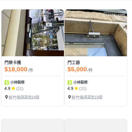
門禁卡機
門工器
$18,000
$5,000
/件
/件
小林裝修
小林裝修
4.9
(11)
4.9
(11)
新竹縣
與其他19個
新竹縣
與其他19個