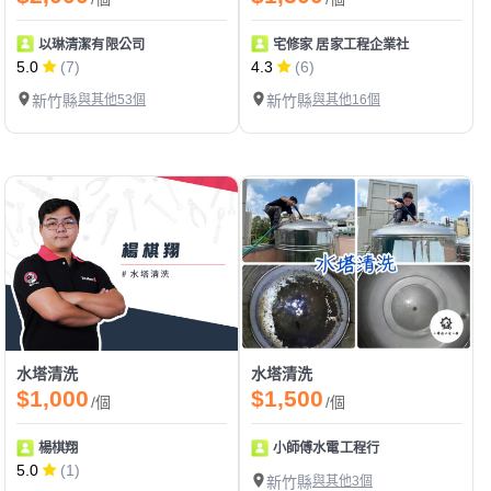
以琳清潔有限公司
宅修家 居家工程企業社
5.0
(7)
4.3
(6)
新竹縣
與其他53個
新竹縣
與其他16個
水塔清洗
水塔清洗
$1,000
$1,500
/個
/個
楊棋翔
小師傅水電工程行
5.0
(1)
新竹縣
與其他3個