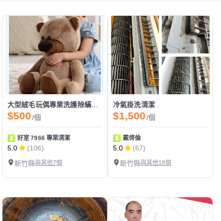
大型絨毛玩偶專業洗護除蟎殺菌，蓬鬆手感潔淨如新
冷氣掛洗清潔
$500
$1,500
/個
/個
好室 7966 專業清潔
戴啓倫
5.0
(106)
5.0
(67)
新竹縣
與其他7個
新竹縣
與其他18個