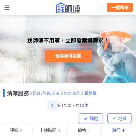
一鍵叫修
找師傅不用等，立即發案填需求！
發案獲得報價
清潔服務
防疫/除蟲/消毒
水塔清洗
新竹縣
1
第1/1頁，
共
13
筆
篩選
地區
評價
上線時間
價格
熱門