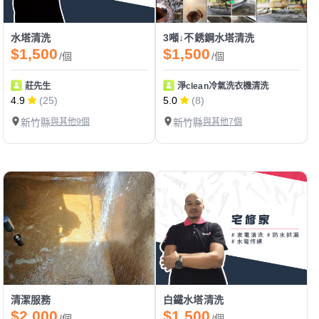
水塔清洗
3噸↓不銹鋼水塔清洗
$1,500
$1,500
/個
/個
莊先生
淨clean冷氣洗衣機清洗
4.9
(25)
5.0
(8)
新竹縣
與其他9個
新竹縣
與其他7個
清潔服務
白鐵水塔清洗
$2,000
$1,500
/個
/個