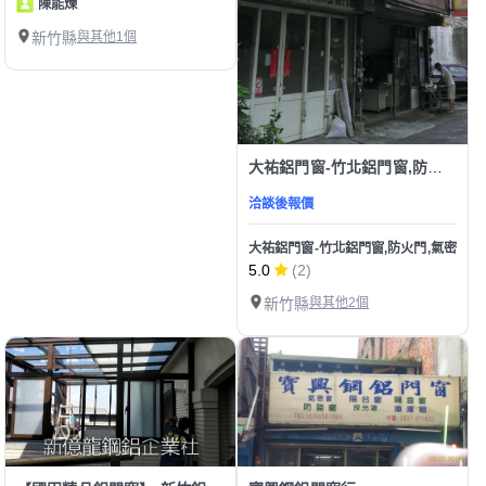
陳能煉
新竹縣
與其他1個
大祐鋁門窗-竹北鋁門窗,防火門,氣密門窗&玻璃屋
洽談後報價
大祐鋁門窗-竹北鋁門窗,防火門,氣密門窗
5.0
(2)
新竹縣
與其他2個