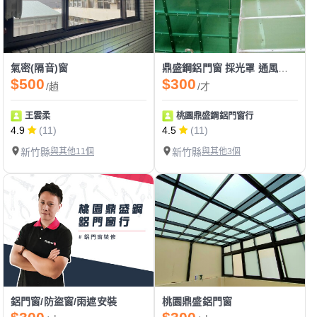
氣密(隔音)窗
鼎盛鋼鋁門窗 採光罩 通風門 防盜窗 陽台窗
$500
$300
/趟
/才
王雲柔
桃園鼎盛鋼鋁門窗行
4.9
(11)
4.5
(11)
新竹縣
與其他11個
新竹縣
與其他3個
鋁門窗/防盜窗/雨遮安裝
桃園鼎盛鋁門窗