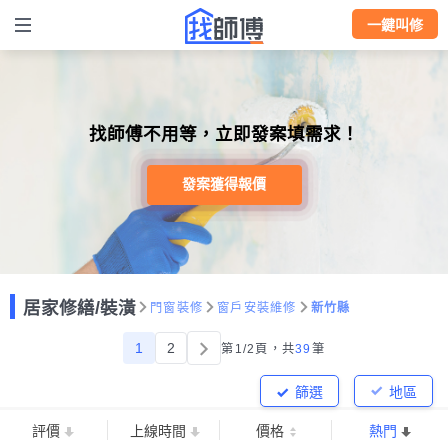
一鍵叫修
找師傅不用等，立即發案填需求！
發案獲得報價
居家修繕/裝潢
門窗裝修
窗戶安裝維修
新竹縣
1
2
第1/2頁，
共
39
筆
篩選
地區
評價
上線時間
價格
熱門