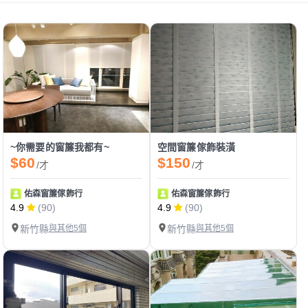
~你需要的窗簾我都有~
空間窗簾傢飾裝潢
$60
$150
/才
/才
佑森窗簾傢飾行
佑森窗簾傢飾行
4.9
(90)
4.9
(90)
新竹縣
與其他5個
新竹縣
與其他5個