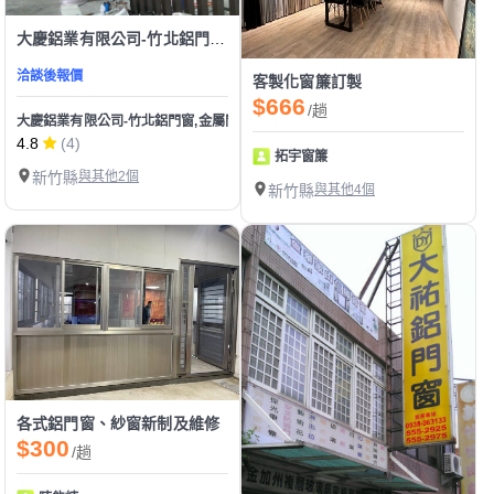
大慶鋁業有限公司-竹北鋁門窗,金屬門,防火門,鍛造門,鍛造欄杆,採光罩
洽談後報價
客製化窗簾訂製
$666
/趟
大慶鋁業有限公司-竹北鋁門窗,金屬門,防火門,鍛造門,鍛造欄杆,採光罩
4.8
(4)
拓宇窗簾
新竹縣
與其他2個
新竹縣
與其他4個
各式鋁門窗、紗窗新制及維修
$300
/趟