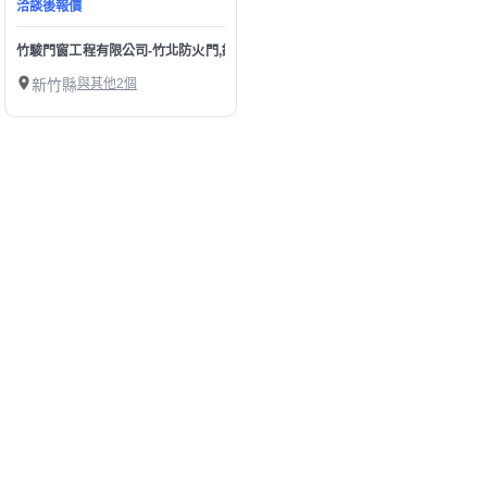
洽談後報價
竹駿門窗工程有限公司-竹北防火門,鍛造門,實木門&塑鋼門
新竹縣
與其他2個