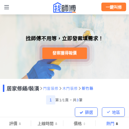
一鍵叫修
找師傅不用等，立即發案填需求！
發案獲得報價
居家修繕/裝潢
門窗裝修
木門裝修
新竹縣
1
第1/1頁，
共
3
筆
篩選
地區
評價
上線時間
價格
熱門