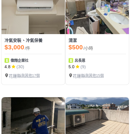
冷氣安裝、冷氣保養
清潔
$3,000
$500
/件
/小時
偉翔企業社
呂長恩
4.8
(30)
5.0
(9)
花蓮縣
與其他17個
花蓮縣
與其他15個