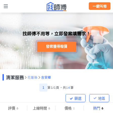
一鍵叫修
找師傅不用等，立即發案填需求！
發案獲得報價
清潔服務
花蓮縣
吉安鄉
1
第1/1頁，
共
14
筆
篩選
地區
評價
上線時間
價格
熱門