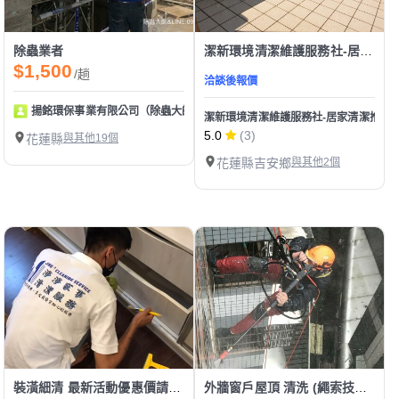
除蟲業者
潔新環境清潔維護服務社-居家清潔推薦/裝潢細清/地板清洗打蠟/公寓樓梯清洗/建築物外牆清潔
$1,500
/趟
洽談後報價
揚銘環保事業有限公司（除蟲大師：全台除白蟻）
潔新環境清潔維護服務社-居家清潔推薦/
5.0
(3)
花蓮縣
與其他19個
花蓮縣吉安鄉
與其他2個
裝潢細清 最新活動優惠價請看下方報價單
外牆窗戶屋頂 清洗 (繩索技術代工)