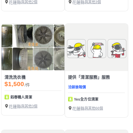
花蓮縣
與其他2個
花蓮縣
與其他3個
清洗洗衣機
提供「清潔服務」服務
$1,500
/件
洽談後報價
鈺春職人清潔
Yes全方位清潔
花蓮縣
與其他3個
花蓮縣
與其他66個