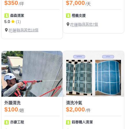
$350
$7,000
/坪
/天
森森清潔
橙義支援
5.0
(1)
花蓮縣
與其他7個
花蓮縣
與其他18個
外牆清洗
清洗冷氣
$100
$2,000
/趟
/件
亦康工程
鈺春職人清潔