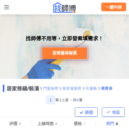
一鍵叫修
找師傅不用等，立即發案填需求！
發案獲得報價
居家修繕/裝潢
門窗裝修
氣密窗裝修
花蓮縣
壽豐鄉
1
第1/1頁，
共
6
筆
篩選
地區
評價
上線時間
價格
熱門