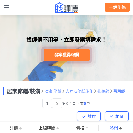
一鍵叫修
找師傅不用等，立即發案填需求！
發案獲得報價
居家修繕/裝潢
油漆/壁紙
大理石壁紙施作
花蓮縣
萬榮鄉
1
第0/1頁，
共
0
筆
篩選
地區
評價
上線時間
價格
熱門