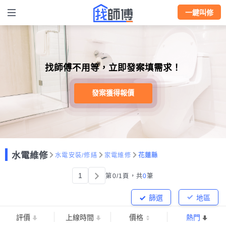
一鍵叫修
找師傅不用等，立即發案填需求！
發案獲得報價
水電維修
水電安裝/修繕
家電維修
花蓮縣
1
第0/1頁，
共
0
筆
篩選
地區
評價
上線時間
價格
熱門