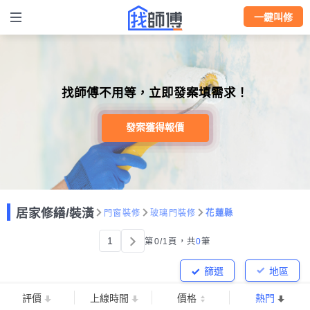
一鍵叫修
找師傅不用等，立即發案填需求！
發案獲得報價
居家修繕/裝潢
門窗裝修
玻璃門裝修
花蓮縣
1
第0/1頁，
共
0
筆
篩選
地區
評價
上線時間
價格
熱門