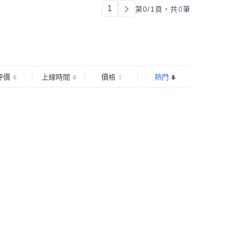
1
第0/1頁，
共
0
筆
評價
上線時間
價格
熱門