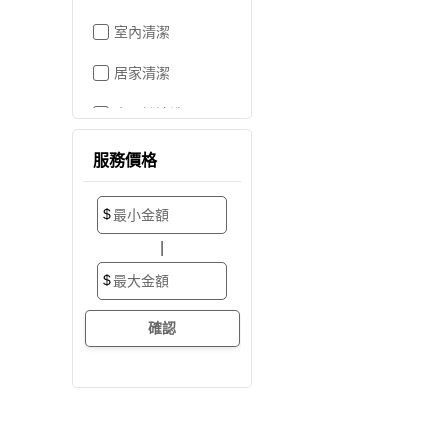
室內清潔
居家清潔
水晶燈清洗
空屋打掃
服務價格
居家收納
$
搬家/裝潢後清潔
|
大掃除
$
辦公室清潔
裝潢細清
外牆清潔
招牌清潔