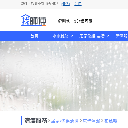
您好，歡迎來到 找師傅！
[登入]
[註冊]
一鍵叫修 3分鐘回覆
首頁
水電維修
居家修繕/裝潢
清潔服
清潔服務
居家/傢俱清潔
床墊清潔
花蓮縣