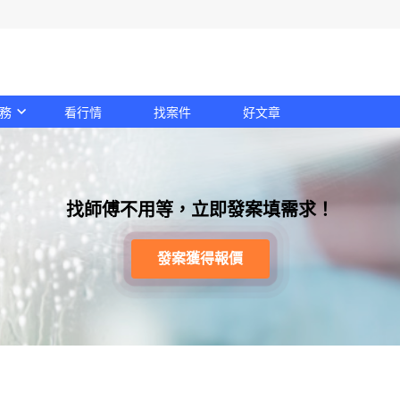
務
看行情
找案件
好文章
找師傅不用等，立即發案填需求！
發案獲得報價