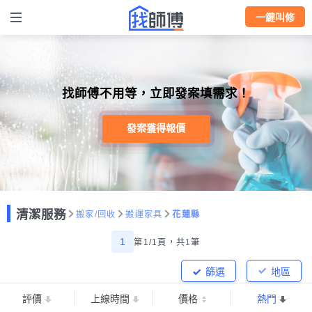
一鍵叫修
找師傅不用等，立即發案填需求！
發案獲得報價
清潔服務
搬家/回收
搬運家具
花蓮縣
1
第1/1頁，
共
1
筆
篩選
地區
評價
上線時間
價格
熱門