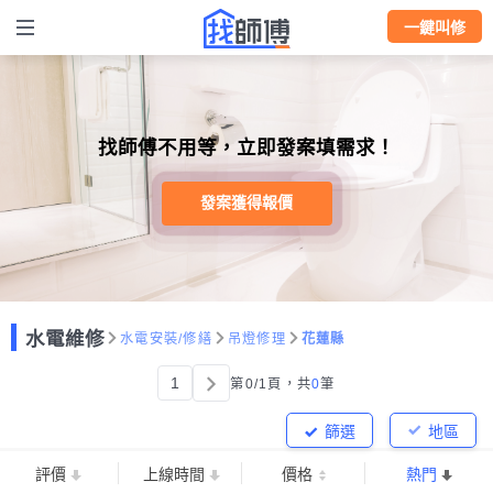
一鍵叫修
找師傅不用等，立即發案填需求！
發案獲得報價
水電維修
水電安裝/修繕
吊燈修理
花蓮縣
1
第0/1頁，
共
0
筆
篩選
地區
評價
上線時間
價格
熱門