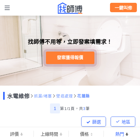
一鍵叫修
找師傅不用等，立即發案填需求！
發案獲得報價
水電維修
抓漏/堵塞
壁癌處理
花蓮縣
1
第1/1頁，
共
3
筆
篩選
地區
評價
上線時間
價格
熱門