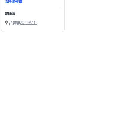
洽談後報價
曾師傅
花蓮縣
與其他1個